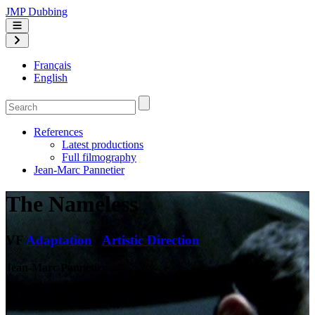
JMP Dubbing
Français
English
References
Latest productions
Full filmography
Jean-Marc Pannetier
The Nameless
VF
Adaptation
/
Artistic Direction
Jean-Marc Pannetier
About