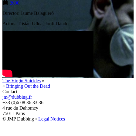
2000
Director: Jaume Balagueró
Actors: Tristán Ulloa, Jordi Dauder
The Virgin Suicides
»
«
Bringing Out the Dead
Contact
jm@dubbing.fr
+33 (0)6 08 36 33 36
4 rue du Dahomey
75011 Paris
© JMP Dubbing •
Legal Notices