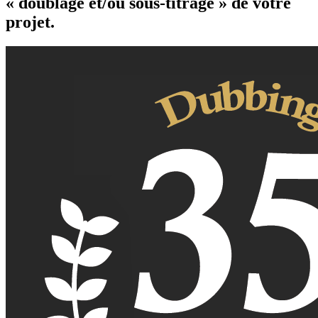
« doublage et/ou sous-titrage » de votre
projet.