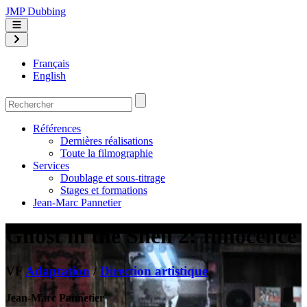
JMP Dubbing
Français
English
Références
Dernières réalisations
Toute la filmographie
Services
Doublage et sous-titrage
Stages et formations
Jean-Marc Pannetier
Ghost in the Shell 2: Innocence
VF
Adaptation
/
Direction artistique
Jean-Marc Pannetier