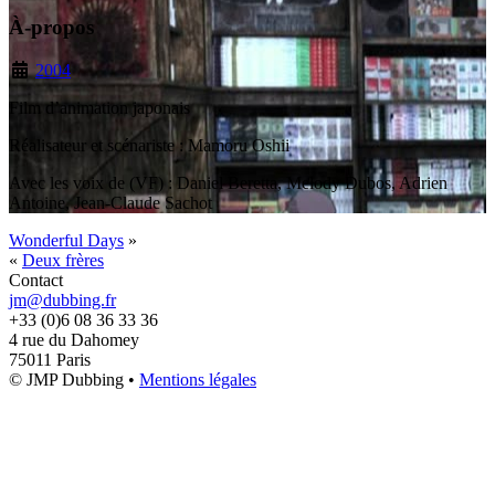
À-propos
2004
Film d’animation japonais
Réalisateur et scénariste : Mamoru Oshii
Avec les voix de (VF) : Daniel Beretta, Melody Dubos, Adrien
Antoine, Jean-Claude Sachot
Wonderful Days
»
«
Deux frères
Contact
jm@dubbing.fr
+33 (0)6 08 36 33 36
4 rue du Dahomey
75011 Paris
© JMP Dubbing •
Mentions légales