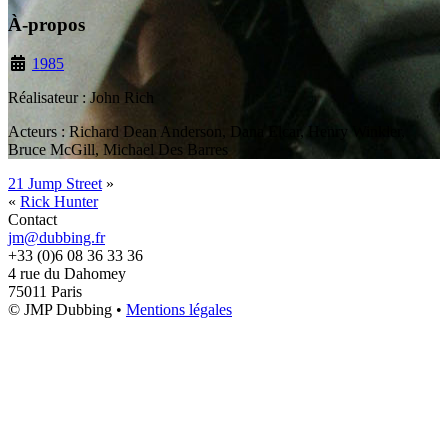
À-propos
1985
Réalisateur : John Rich
Acteurs : Richard Dean Anderson, Dana Elcar, Henry Winkler,
Bruce McGill, Michael Des Barres
21 Jump Street
»
«
Rick Hunter
Contact
jm@dubbing.fr
+33 (0)6 08 36 33 36
4 rue du Dahomey
75011 Paris
© JMP Dubbing •
Mentions légales