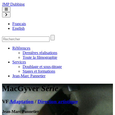
JMP Dubbing
Français
English
Références
Dernières réalisations
Toute la filmographie
Services
Doublage et sous-titrage
Stages et formations
Jean-Marc Pannetier
MacGyver
Série
VF
Adaptation
/
Direction artistique
Jean-Marc Pannetier